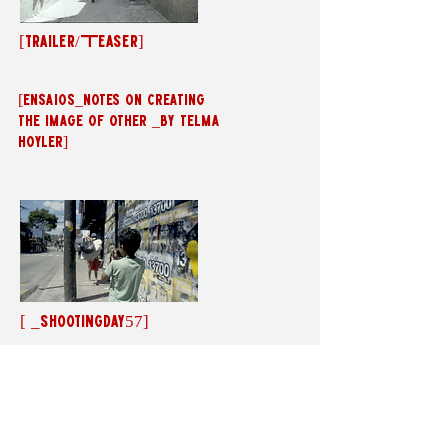
[trailer/Teaser]
[ensaios_notes on creating
the image of other _by telma
hoyler]
[ _shootingday57]
(______screening sessions
_ exibicões)