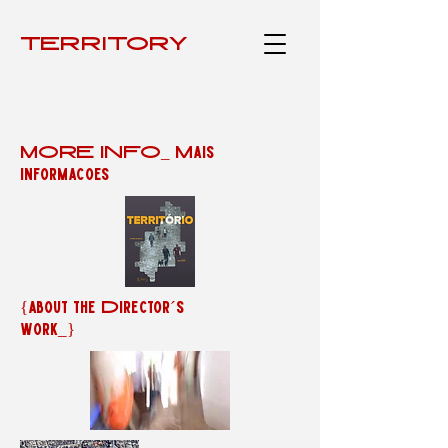
TERRITÓRY
MORE INFO_ Mais
informações
{about the Director´s
work_}